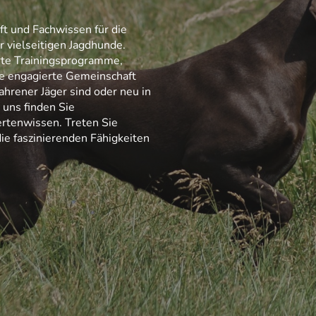
t und Fachwissen für die
r vielseitigen Jagdhunde.
erte Trainingsprogramme,
ne engagierte Gemeinschaft
ahrener Jäger sind oder neu in
 uns finden Sie
rtenwissen. Treten Sie
ie faszinierenden Fähigkeiten