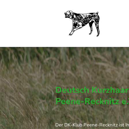
Deutsch Kurzhaar
Peene-Recknitz e.
Der DK-Klub Peene-Recknitz ist Ih